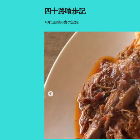
四十路喰歩記
40代主婦の食の記録