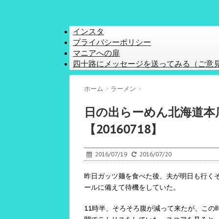
インスタ
プライバシーポリシー
マニアへの扉
四十路にメッセージを送ってみる（ご意
ホーム
>
ラーメン
>
日の出らーめん北海道本
【20160718】
2016/07/19
2016/07/20
昨日ガッツ麺を食べた後、夫が明日も行く
ールに備えて待機をしていた。
11時半、そろそろ腹が減って来たが、この