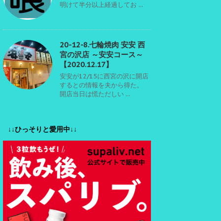
明けて半分以上経過してお ...
20-12-8.七輪焼肉 安安 西
宮の沢店 ～安安コース～
【2020.12.17】
安安が12/15に西宮の沢に開店
するとの情報を夫から得た。
開店当日は慌ただしい ...
↓↓ひっそりと愛用中↓↓