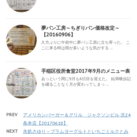
夢パン工房～ちぎりパン価格改定～
【20160906】
久方ぶりに午前中に夢パン工房に立ち寄った。 こ
こに来る時は雨が多いような気がする ...
手稲区役所食堂2017年9月のメニュー表
あっという間に9月も6日目を迎えた。 結局喰歩記
を綴ることなく月が変わってしまっ ...
PREV
アメリカンバーガー＆グリル ジャクソンビル 北24
条本店【20170618】
NEXT
氷処さゆり～プラムヨーグルトといちごミルクとみ