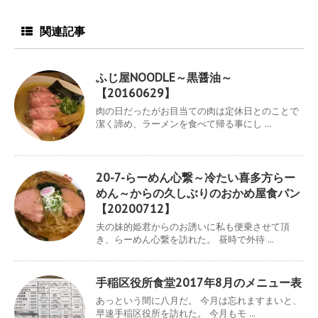
関連記事
ふじ屋NOODLE～黒醤油～
【20160629】
肉の日だったがお目当ての肉は定休日とのことで
潔く諦め、ラーメンを食べて帰る事にし ...
20-7-らーめん心繋～冷たい喜多方らー
めん～からの久しぶりのおかめ屋食パン
【20200712】
夫の妹的姫君からのお誘いに私も便乗させて頂
き、らーめん心繋を訪れた。 昼時で外待 ...
手稲区役所食堂2017年8月のメニュー表
あっという間に八月だ。 今月は忘れますまいと、
早速手稲区役所を訪れた。 今月もモ ...