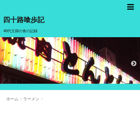
四十路喰歩記
40代主婦の食の記録
ホーム
>
ラーメン
>