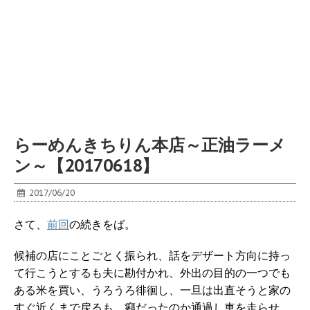
らーめんきちりん本店～正油ラーメ
ン～【20170618】
2017/06/20
さて、
前回
の続きをば。
候補の店にことごとく振られ、話をデザート方向に持っ
て行こうとするも夫に勘付かれ、外出の目的の一つでも
ある米を買い、うろうろ徘徊し、一旦は出直そうと家の
すぐ近くまで戻るも、癪だったのか通過し車を走らせ