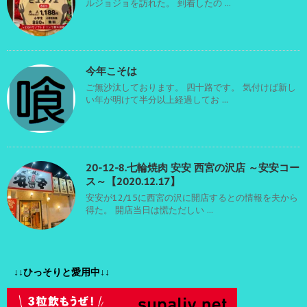
ルジョジョを訪れた。 到着したの ...
今年こそは
ご無沙汰しております。 四十路です。 気付けば新し
い年が明けて半分以上経過してお ...
20-12-8.七輪焼肉 安安 西宮の沢店 ～安安コー
ス～【2020.12.17】
安安が12/15に西宮の沢に開店するとの情報を夫から
得た。 開店当日は慌ただしい ...
↓↓ひっそりと愛用中↓↓