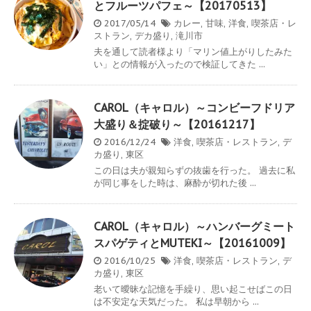
とフルーツパフェ～【20170513】
2017/05/14
カレー
,
甘味
,
洋食
,
喫茶店・レ
ストラン
,
デカ盛り
,
滝川市
夫を通して読者様より「マリン値上がりしたみた
い」との情報が入ったので検証してきた ...
CAROL（キャロル）～コンビーフドリア
大盛り＆掟破り～【20161217】
2016/12/24
洋食
,
喫茶店・レストラン
,
デ
カ盛り
,
東区
この日は夫が親知らずの抜歯を行った。 過去に私
が同じ事をした時は、麻酔が切れた後 ...
CAROL（キャロル）～ハンバーグミート
スパゲティとMUTEKI～【20161009】
2016/10/25
洋食
,
喫茶店・レストラン
,
デ
カ盛り
,
東区
老いて曖昧な記憶を手繰り、思い起こせばこの日
は不安定な天気だった。 私は早朝から ...