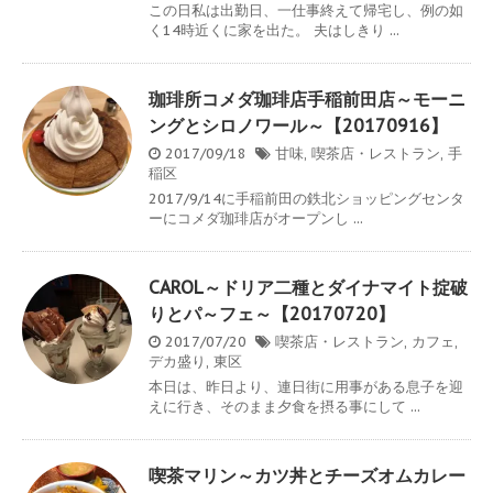
この日私は出勤日、一仕事終えて帰宅し、例の如
く14時近くに家を出た。 夫はしきり ...
珈琲所コメダ珈琲店手稲前田店～モーニ
ングとシロノワール～【20170916】
2017/09/18
甘味
,
喫茶店・レストラン
,
手
稲区
2017/9/14に手稲前田の鉄北ショッピングセンタ
ーにコメダ珈琲店がオープンし ...
CAROL～ドリア二種とダイナマイト掟破
りとパ～フェ～【20170720】
2017/07/20
喫茶店・レストラン
,
カフェ
,
デカ盛り
,
東区
本日は、昨日より、連日街に用事がある息子を迎
えに行き、そのまま夕食を摂る事にして ...
喫茶マリン～カツ丼とチーズオムカレー