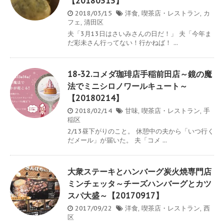
【20180313】
2018/03/15
洋食
,
喫茶店・レストラン
,
カ
フェ
,
清田区
夫「3月13日はさいみさんの日だ！」 夫「今年ま
だ彩未さん行ってない！行かねば！ ...
18-32.コメダ珈琲店手稲前田店～鏡の魔
法でミニシロノワールキュート～
【20180214】
2018/02/14
甘味
,
喫茶店・レストラン
,
手
稲区
2/13昼下がりのこと。 休憩中の夫から「いつ行く
だメール」が届いた。 夫「コメ ...
大衆ステーキとハンバーグ炭火焼専門店
ミンチェッタ～チーズハンバーグとカツ
スパ大盛～【20170917】
2017/09/22
洋食
,
喫茶店・レストラン
,
西
区