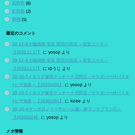
石狩市
(6)
虻田郡
(2)
静岡
(1)
最近のコメント
20-12-8.七輪焼肉 安安 西宮の沢店 ～安安コース～
【2020.12.17】
に
yosoji
より
20-12-8.七輪焼肉 安安 西宮の沢店 ～安安コース～
【2020.12.17】
に
ゆうじ
より
20-10-7.イタリア食堂クッチーナ北野店～サラダバー付パスタ
+ピザ放題～【20201031】
に
yosoji
より
20-10-7.イタリア食堂クッチーナ北野店～サラダバー付パスタ
+ピザ放題～【20201031】
に
Kobe
より
20-10-4.サッポロノリベサビール園～新ランチプラン①～
【20201024】
に
yosoji
より
メタ情報