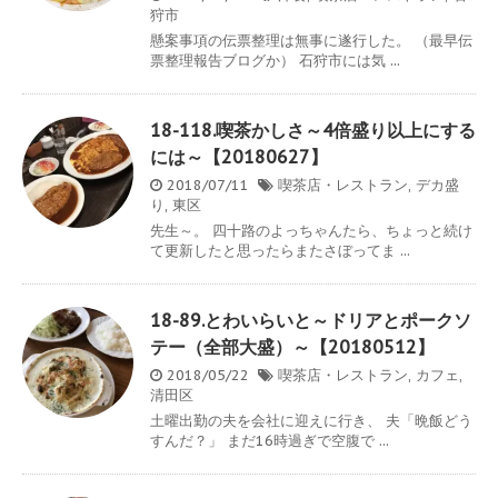
狩市
懸案事項の伝票整理は無事に遂行した。 （最早伝
票整理報告ブログか） 石狩市には気 ...
18-118.喫茶かしさ～4倍盛り以上にする
には～【20180627】
2018/07/11
喫茶店・レストラン
,
デカ盛
り
,
東区
先生～。 四十路のよっちゃんたら、ちょっと続け
て更新したと思ったらまたさぼってま ...
18-89.とわいらいと～ドリアとポークソ
テー（全部大盛）～【20180512】
2018/05/22
喫茶店・レストラン
,
カフェ
,
清田区
土曜出勤の夫を会社に迎えに行き、 夫「晩飯どう
すんだ？」 まだ16時過ぎで空腹で ...