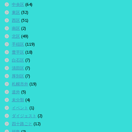
中央区
(64)
東区
(32)
西区
(51)
南区
(2)
北区
(49)
手稲区
(119)
豊平区
(18)
白石区
(7)
清田区
(7)
厚別区
(7)
札幌市外
(19)
道外
(5)
未分類
(4)
イベント
(1)
ダイジェスト
(2)
四十路ごと
(12)
福島
(2)