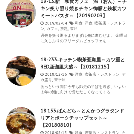
19-13.新 和食カフェ 温（おん）～チ
キン炙り照り焼きチキン御膳と鉄板カツ
ミートパスタ～【20190203】
2019/02/04
和食
,
洋食
,
喫茶店・レストラ
ン
,
カフェ
,
放題
,
東区
過去を振り返るよりまずは先に進むぜよ。 金曜日
に久しぶりのフリーダムビュッフェを ...
18-233.キッチン喫茶亜珈里～カツ重と
RED亜珈里大盛～【20181215】
2018/12/16
洋食
,
喫茶店・レストラン
,
デ
カ盛り
,
豊平区
あっという間に今年も師走の半ばを過ぎ、いよい
よ年の瀬に向けて慌ただしくなってくる ...
18.153.ぱんどら～とんかつグラタンド
リアとポークチャップセット～
【20180810】
2018/08/13
洋食
,
喫茶店・レストラン
,
石