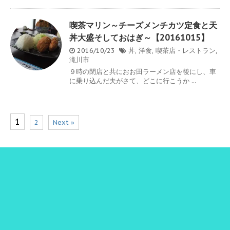
喫茶マリン～チーズメンチカツ定食と天
丼大盛そしておはぎ～【20161015】
2016/10/23
丼
,
洋食
,
喫茶店・レストラン
,
滝川市
９時の閉店と共におお田ラーメン店を後にし、車
に乗り込んだ夫がさて、どこに行こうか ...
1
2
Next »