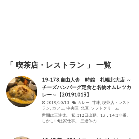
「 喫茶店・レストラン 」 一覧
19-178.自由人舎 時館 札幌北大店 ～
チーズハンバーグ定食と名物オムレツカ
レー～【20191013】
2019/10/13
カレー
,
甘味
,
喫茶店・レスト
ラン
,
カフェ
,
中央区
,
北区
,
ソフトクリーム
世間は三連休。 私は12日出勤、13，14は非番。
しかし14は家仕事。 三連休の ...