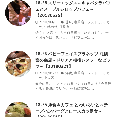
18-58.スリーエッグス～キャバクラパフ
ェとメープルシロップパフェ～
【20180325】
2018/04/05
甘味
,
喫茶店・レストラン
,
カ
フェ
,
札幌市外
,
江別市
続く！ と言ってもう何日経っているのやら。 全
く困った四十代だョ。 ベビフェを出 ...
18-56.ベビーフェイスプラネッツ 札幌
宮の森店～ドリアと相撲レスラーなピラ
フ～【20180321】
2018/03/22
洋食
,
喫茶店・レストラン
,
カ
フェ
,
中央区
春分の日。 二人とも非番で夫は前日より「今日行
く店」を決めていた。 何時に家を出 ...
18-53.洋食＆カフェ とわいらいと～チ
ーズハンバーグとロースカツ定食～