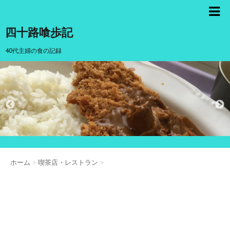
四十路喰歩記
40代主婦の食の記録
ホーム
>
喫茶店・レストラン
>