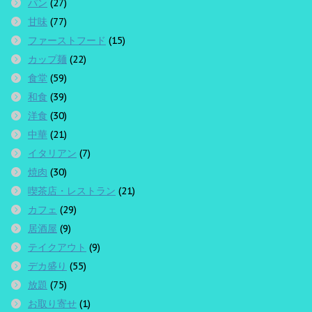
パン
(27)
甘味
(77)
ファーストフード
(15)
カップ麺
(22)
食堂
(59)
和食
(39)
洋食
(30)
中華
(21)
イタリアン
(7)
焼肉
(30)
喫茶店・レストラン
(21)
カフェ
(29)
居酒屋
(9)
テイクアウト
(9)
デカ盛り
(55)
放題
(75)
お取り寄せ
(1)