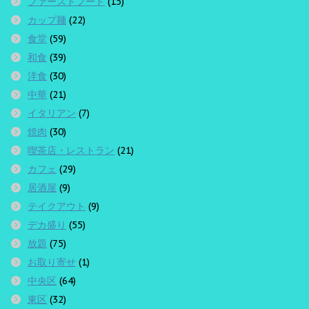
ファーストフード
(15)
カップ麺
(22)
食堂
(59)
和食
(39)
洋食
(30)
中華
(21)
イタリアン
(7)
焼肉
(30)
喫茶店・レストラン
(21)
カフェ
(29)
居酒屋
(9)
テイクアウト
(9)
デカ盛り
(55)
放題
(75)
お取り寄せ
(1)
中央区
(64)
東区
(32)