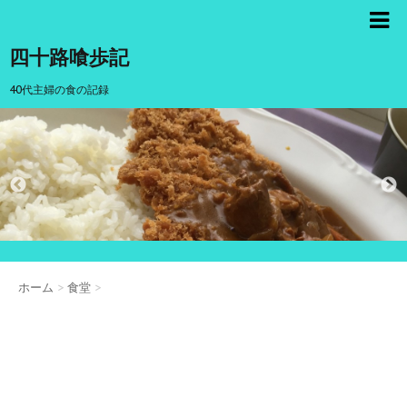
四十路喰歩記
40代主婦の食の記録
ホーム
>
食堂
>