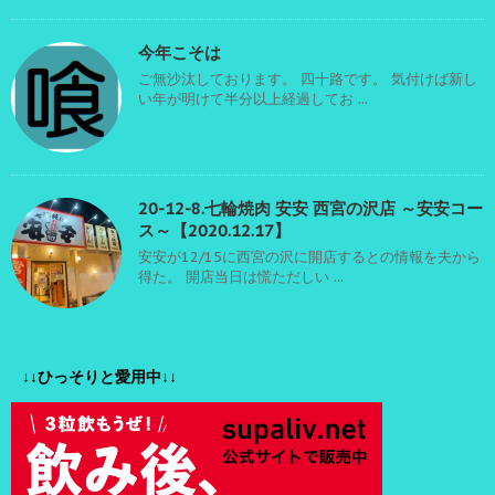
今年こそは
ご無沙汰しております。 四十路です。 気付けば新し
い年が明けて半分以上経過してお ...
20-12-8.七輪焼肉 安安 西宮の沢店 ～安安コー
ス～【2020.12.17】
安安が12/15に西宮の沢に開店するとの情報を夫から
得た。 開店当日は慌ただしい ...
↓↓ひっそりと愛用中↓↓