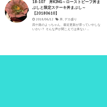
18-107 丼KING～ローストビーフ丼ま
ぶしと限定ステーキ丼まぶし～
【20180610】
2018/06/12
丼
,
デカ盛り
四十路のよっちゃん、最近更新が滞っていやしな
いかい？ そんな声が聞こえては来ない ...