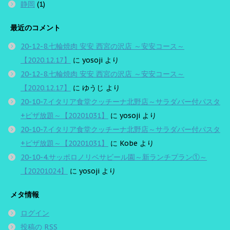
静岡
(1)
最近のコメント
20-12-8.七輪焼肉 安安 西宮の沢店 ～安安コース～
【2020.12.17】
に
yosoji
より
20-12-8.七輪焼肉 安安 西宮の沢店 ～安安コース～
【2020.12.17】
に
ゆうじ
より
20-10-7.イタリア食堂クッチーナ北野店～サラダバー付パスタ
+ピザ放題～【20201031】
に
yosoji
より
20-10-7.イタリア食堂クッチーナ北野店～サラダバー付パスタ
+ピザ放題～【20201031】
に
Kobe
より
20-10-4.サッポロノリベサビール園～新ランチプラン①～
【20201024】
に
yosoji
より
メタ情報
ログイン
投稿の
RSS