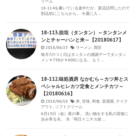
リーム
18-114を書いている途中だが、新店訪問したので
割込的にこちらから。 今週に入 ...
18-113.担坦（タンタン）～タンタンメ
ンとチャーハンと米～【20180617】
2018/06/23
ラーメン
,
西区
毎月7のつく日はタンタンの感謝デーでタンタン
メン￥750が￥600になる。 もう ...
18-112.味処酒房 なかむら～カツ丼とス
ペシャルヒレカツ定食とメンチカツ～
【20180616】
2018/06/18
丼
,
甘味
,
和食
,
居酒屋
,
テイク
アウト
,
ソフトクリーム
6月15日（金）夜の事。 洗い物をする私の背後に
歩み寄る夫。 夫「明日ドニチカ旅 ...