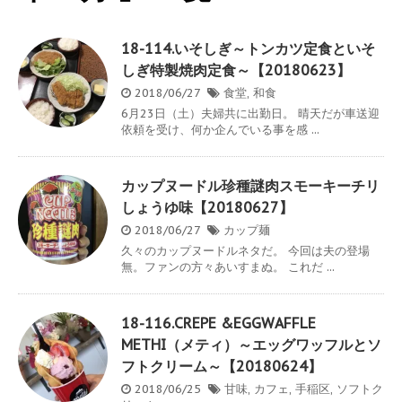
18-114.いそしぎ～トンカツ定食といそ
しぎ特製焼肉定食～【20180623】
2018/06/27
食堂
,
和食
6月23日（土）夫婦共に出勤日。 晴天だが車送迎
依頼を受け、何か企んでいる事を感 ...
カップヌードル珍種謎肉スモーキーチリ
しょうゆ味【20180627】
2018/06/27
カップ麺
久々のカップヌードルネタだ。 今回は夫の登場
無。ファンの方々あいすまぬ。 これだ ...
18-116.CREPE &EGGWAFFLE
METHI（メティ）～エッグワッフルとソ
フトクリーム～【20180624】
2018/06/25
甘味
,
カフェ
,
手稲区
,
ソフトク