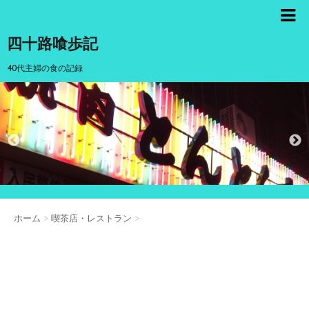
四十路喰歩記
40代主婦の食の記録
ホーム
>
喫茶店・レストラン
>