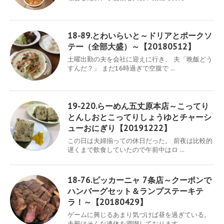
18-89.とわいらいと～ドリアとポークソ
テー（全部大盛）～【20180512】
土曜出勤の夫を会社に迎えに行き、 夫「晩飯どう
すんだ？」 まだ16時過ぎで空腹で ...
19-220.らーめん五丈原本店～こってり
とんしおとこってりしょうゆとチャーシ
ューおにぎり【20191222】
この日は夫婦揃っての休日だった。 前夜は比較的
遅くまで飲食していたので午前中はロ ...
18-76.ピッカーニャ 7条店～クーポンで
ハンバーグセット＆ランプステーキテ
ラ！～【20180429】
ゲームに興じるあまり気づけば昼を過ぎている。
夫殿はそんな連休を満喫しております ...