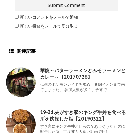
新しいコメントをメールで通知
新しい投稿をメールで受け取る
関連記事
華龍～バターラーメンとみそラーメンと
カレー～【20170726】
伝説のポケモンレイドを求め、桑園イオンまで来
てしまった。 参加人数が多く、余裕で ...
19-31.夫がすき家のキング牛丼を食べる
所を傍観した話【20190322】
すき家にキング牛丼といものがあるそうだと夫に
報告した所、丁度彼も大食い動画で目に ...