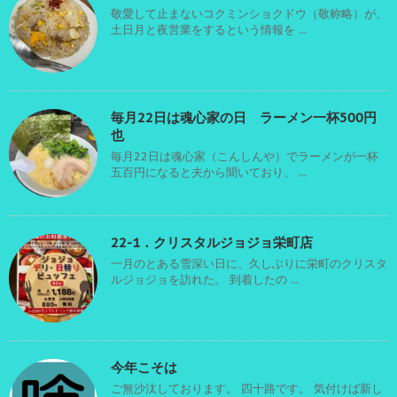
敬愛して止まないコクミンショクドウ（敬称略）が、
土日月と夜営業をするという情報を ...
毎月22日は魂心家の日 ラーメン一杯500円
也
毎月22日は魂心家（こんしんや）でラーメンが一杯
五百円になると夫から聞いており、 ...
22-1．クリスタルジョジョ栄町店
一月のとある雪深い日に、久しぶりに栄町のクリスタ
ルジョジョを訪れた。 到着したの ...
今年こそは
ご無沙汰しております。 四十路です。 気付けば新し