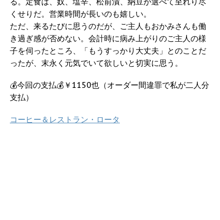
る。定食は、奴、塩辛、松前漬、納豆が選べて至れり尽
くせりだ。営業時間が長いのも嬉しい。
ただ、来るたびに思うのだが、ご主人もおかみさんも働
き過ぎ感が否めない。会計時に病み上がりのご主人の様
子を伺ったところ、「もうすっかり大丈夫」とのことだ
ったが、末永く元気でいて欲しいと切実に思う。
💰今回の支払💰￥1150也（オーダー間違罪で私が二人分
支払）
コーヒー＆レストラン・ロータ