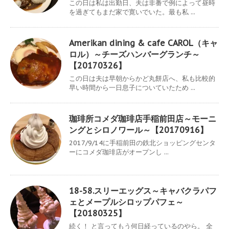
この日は私は出勤日、夫は非番で例によって昼時
を過ぎてもまだ家で寛いでいた。最も私 ...
Amerikan dining & cafe CAROL（キャ
ロル）～チーズハンバーグランチ～
【20170326】
この日は夫は早朝からかど丸餅店へ、私も比較的
早い時間から一日息子についていたため ...
珈琲所コメダ珈琲店手稲前田店～モーニ
ングとシロノワール～【20170916】
2017/9/14に手稲前田の鉄北ショッピングセンタ
ーにコメダ珈琲店がオープンし ...
18-58.スリーエッグス～キャバクラパフ
ェとメープルシロップパフェ～
【20180325】
続く！ と言ってもう何日経っているのやら。 全