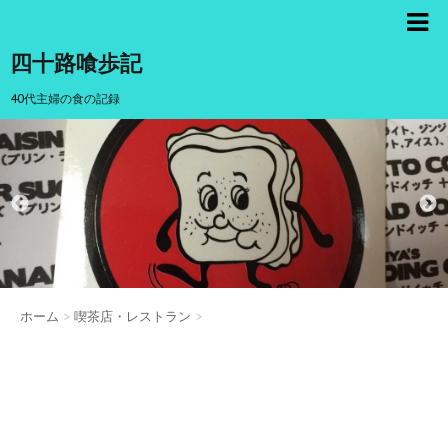
四十路喰歩記
40代主婦の食の記録
ホーム
>
喫茶店・レストラン
>