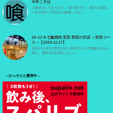
今年こそは
ご無沙汰しております。 四十路です。 気付けば新し
い年が明けて半分以上経過してお ...
20-12-8.七輪焼肉 安安 西宮の沢店 ～安安コー
ス～【2020.12.17】
安安が12/15に西宮の沢に開店するとの情報を夫から
得た。 開店当日は慌ただしい ...
↓↓ひっそりと愛用中↓↓