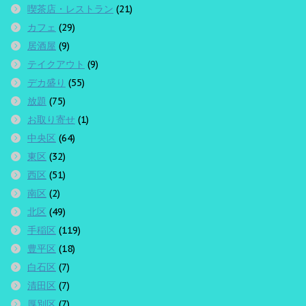
喫茶店・レストラン
(21)
カフェ
(29)
居酒屋
(9)
テイクアウト
(9)
デカ盛り
(55)
放題
(75)
お取り寄せ
(1)
中央区
(64)
東区
(32)
西区
(51)
南区
(2)
北区
(49)
手稲区
(119)
豊平区
(18)
白石区
(7)
清田区
(7)
厚別区
(7)