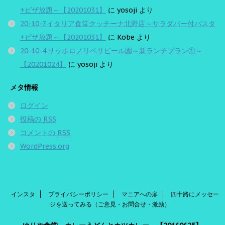
+ピザ放題～【20201031】
に
yosoji
より
20-10-7.イタリア食堂クッチーナ北野店～サラダバー付パスタ
+ピザ放題～【20201031】
に
Kobe
より
20-10-4.サッポロノリベサビール園～新ランチプラン①～
【20201024】
に
yosoji
より
メタ情報
ログイン
投稿の
RSS
コメントの
RSS
WordPress.org
インスタ
プライバシーポリシー
マニアへの扉
四十路にメッセー
ジを送ってみる（ご意見・お問合せ・激励）