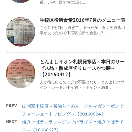
麺、いや、面でお世話に ...
手稲区役所食堂2016年7月のメニュー表
もう7月を7日も過ぎてしまったが、近くを通る用
事があったので手稲区役所の食堂に7 ...
とんよしイオン札幌発寒店～本日のサー
ビス品・熟成厚切りロースかつ膳～
【20160412】
夫が街に出るので夕食不要となり、とんよしのポ
イントカードがポイ満（＝ポイント満タ ...
PREV
山岡家手稲店～醤油らーめん・メルマガクーポンで
チャーシュートッピング～【20160624】
NEXT
焼きそばランラン～ジンそばライスと焼きそばライ
ス～【20160627】