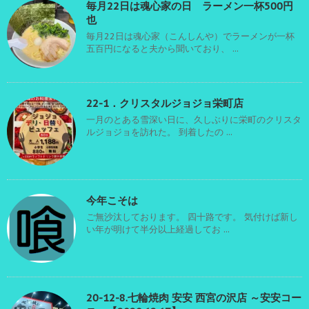
毎月22日は魂心家の日 ラーメン一杯500円
也
毎月22日は魂心家（こんしんや）でラーメンが一杯
五百円になると夫から聞いており、 ...
22-1．クリスタルジョジョ栄町店
一月のとある雪深い日に、久しぶりに栄町のクリスタ
ルジョジョを訪れた。 到着したの ...
今年こそは
ご無沙汰しております。 四十路です。 気付けば新し
い年が明けて半分以上経過してお ...
20-12-8.七輪焼肉 安安 西宮の沢店 ～安安コー