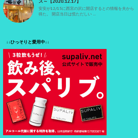
ス～【2020.12.17】
安安が12/15に西宮の沢に開店するとの情報を夫から
得た。 開店当日は慌ただしい ...
↓↓ひっそりと愛用中↓↓