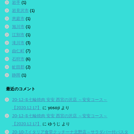
岩手
(1)
岩見沢市
(1)
恵庭市
(1)
旭川市
(1)
江別市
(1)
滝川市
(3)
由仁町
(7)
石狩市
(6)
虻田郡
(2)
静岡
(1)
最近のコメント
20-12-8.七輪焼肉 安安 西宮の沢店 ～安安コース～
【2020.12.17】
に
yosoji
より
20-12-8.七輪焼肉 安安 西宮の沢店 ～安安コース～
【2020.12.17】
に
ゆうじ
より
20-10-7.イタリア食堂クッチーナ北野店～サラダバー付パスタ