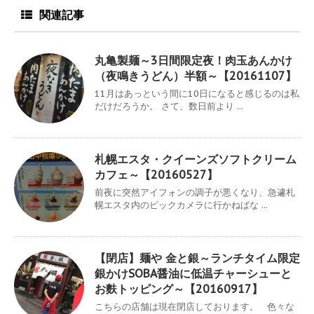
関連記事
丸亀製麺～3日間限定夜！肉玉あんかけ
（夜鳴きうどん）半額～【20161107】
11月はあっという間に10日になると感じるのは私
だけだろうか。 さて、数日前より ...
札幌エスタ・クイーンズソフトクリーム
カフェ～【20160527】
前夜に突然アイフォンの調子が悪くなり、急遽札
幌エスタ内のビックカメラに行かねばな ...
【閉店】麺や 金と銀～ランチタイム限定
銀かけSOBA醤油に低温チャーシューと
お麩トッピング～【20160917】
こちらの店舗は現在閉店しております。 色々な