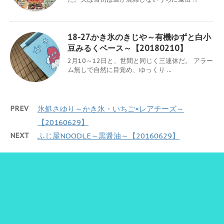
18-27.かき氷のきじや～有機ゆずと白小
豆みるくベース～【20180210】
2月10～12日と、世間と同じく三連休だ。 アラー
ム無しで自然に目覚め、ゆっくり ...
PREV
氷処さゆり～かき氷・いちご×レアチーズ～
【20160629】
NEXT
ふじ屋NOODLE～黒醤油～【20160629】