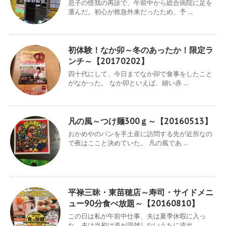
息子の怪我の再診で、午前中から総合病院に足を
運んだ。初心が救急外来だったため、予 ...
初体験！なか卯～冬のあったか！限定ラ
ンチ～【20170202】
四十代にして、今日までなか卯で食事をしたこと
がなかった。 なか卯といえば、細い赤 ...
凡の風～つけ麺300ｇ～【20160513】
おかめやのパンを手土産に訪問する先が近所なの
で夜はここと決めていた。 凡の風であ ...
平禄三昧・東苗穂店～寿司・サイドメニ
ュー90分食べ放題～【20160810】
この日は私が午前中仕事、夫は夏季休暇に入っ
た。夫は当初は道が混雑しないうちに遠出 ...