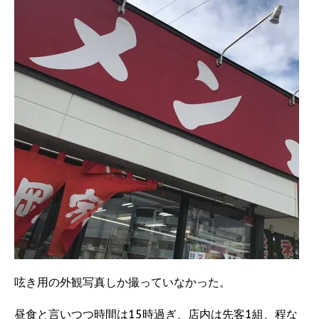
呟き用の外観写真しか撮っていなかった。
昼食と言いつつ時間は15時過ぎ、店内は先客1組、程な