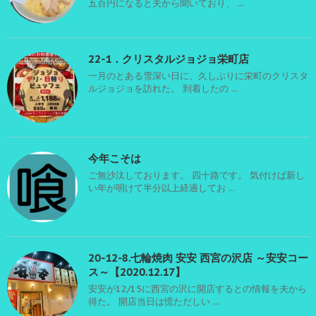
五百円になると夫から聞いており、 ...
22-1．クリスタルジョジョ栄町店
一月のとある雪深い日に、久しぶりに栄町のクリスタ
ルジョジョを訪れた。 到着したの ...
今年こそは
ご無沙汰しております。 四十路です。 気付けば新し
い年が明けて半分以上経過してお ...
20-12-8.七輪焼肉 安安 西宮の沢店 ～安安コー
ス～【2020.12.17】
安安が12/15に西宮の沢に開店するとの情報を夫から
得た。 開店当日は慌ただしい ...