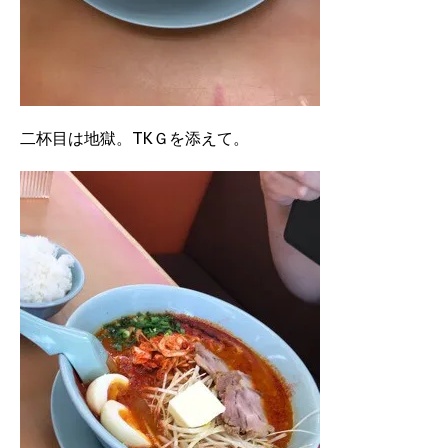
二杯目は地獄。TKＧを添えて。