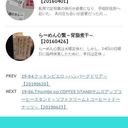
【20160401】
私用で証明書の発行が必要になり、手稲区役所へ
赴いた。 夫の立ち合いが必要だったの ...
らーめん心繋～背脂煮干～
【20160426】
らーめん心繋は火曜定休だ。しかし、24日の日曜
日に臨時休業したために、本日は定休 ...
PREV
19-84.クッキンピエロ～ハンバーグドリア～
【20190620】
NEXT
19-86.Thumbs up COFFEE STANDサムズアップコ
ーヒースタンド～ソフトクリームトコーヒートドー
ナッツ～【20190623】