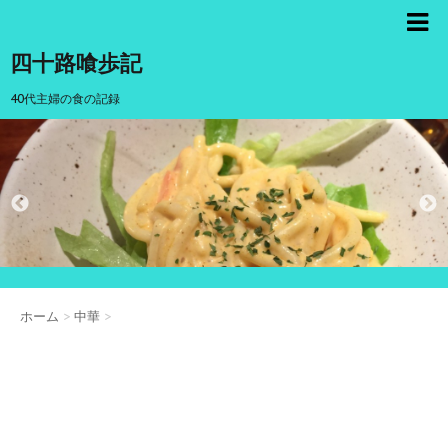
四十路喰歩記
40代主婦の食の記録
ホーム
>
中華
>