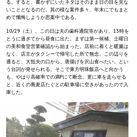
る。すると、書かずにいたネタはそのまま日の目を見な
いこととなるのだ。其の様な案件多々、年末にでもまと
めて懺悔しようか思案中である。
10/29（土）、この日は夫の歯科通院等があり、13時を
とうに過ぎてから昼食に出た。まずは第一候補、土曜日
の美和食堂営業確認から始まった。店前に着くと暖簾は
なく、店主がタクシーで帰宅した所で無念。この辺りを
通ると、大抵夫の口から、唐揚げを沢山食べたい。とい
う台詞が発せられる。そこで東方明珠飯店へと向かう
も、やはり高確率での満Pにて断念。更に車を走らせる
と、近くの蕎麦店たぐとの駐車場に空きがあったので入
庫した。