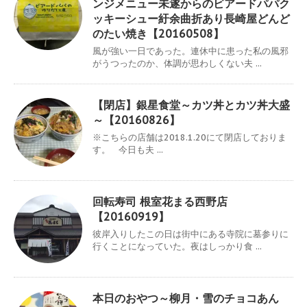
ンジメニュー未遂からのビアードパパク
ッキーシュー紆余曲折あり長崎屋どんど
のたい焼き【20160508】
風が強い一日であった。連休中に患った私の風邪
がうつったのか、体調が思わしくない夫 ...
【閉店】銀星食堂～カツ丼とカツ丼大盛
～【20160826】
※こちらの店舗は2018.1.20にて閉店しておりま
す。 今日も夫 ...
回転寿司 根室花まる西野店
【20160919】
彼岸入りしたこの日は街中にある寺院に墓参りに
行くことになっていた。夜はしっかり食 ...
本日のおやつ～柳月・雪のチョコあん