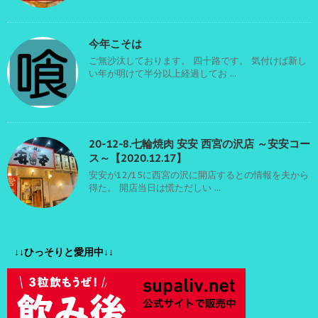
今年こそは
ご無沙汰しております。 四十路です。 気付けば新し
い年が明けて半分以上経過してお ...
20-12-8.七輪焼肉 安安 西宮の沢店 ～安安コー
ス～【2020.12.17】
安安が12/15に西宮の沢に開店するとの情報を夫から
得た。 開店当日は慌ただしい ...
↓↓ひっそりと愛用中↓↓