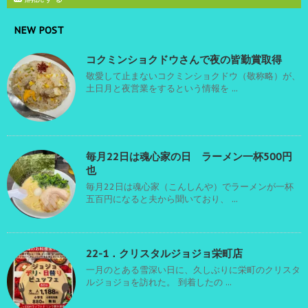
NEW POST
コクミンショクドウさんで夜の皆勤賞取得
敬愛して止まないコクミンショクドウ（敬称略）が、
土日月と夜営業をするという情報を ...
毎月22日は魂心家の日 ラーメン一杯500円
也
毎月22日は魂心家（こんしんや）でラーメンが一杯
五百円になると夫から聞いており、 ...
22-1．クリスタルジョジョ栄町店
一月のとある雪深い日に、久しぶりに栄町のクリスタ
ルジョジョを訪れた。 到着したの ...