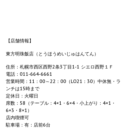
【店舗情報】
東方明珠飯店（とうほうめいじゅはんてん）
住所：札幌市西区西野2条3丁目1-1 シエロ西野１Ｆ
電話：011-664-6661
営業時間：11：00～22：00（LO21：30）中休無・ラ
ンチは15時まで
定休日：火曜日
席数：58（テーブル：4×1・6×4・小上がり：4×1・
6×3・8×1）
店内喫煙可
駐車場：有：店前6台