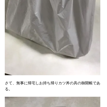
さて、無事に帰宅しお持ち帰りカツ丼の具の御開帳であ
る。